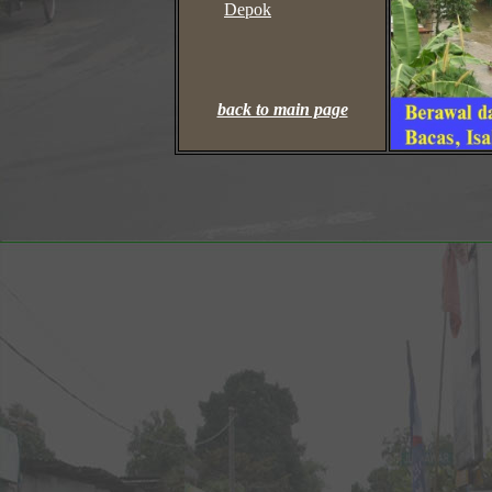
Depok
back to main page