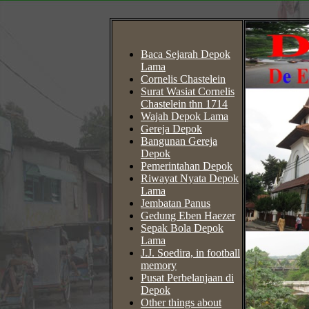
Baca Sejarah Depok
Lama
Cornelis Chastelein
Surat Wasiat Cornelis
Chastelein thn 1714
Wajah Depok Lama
Gereja Depok
Bangunan Gereja
Depok
Pemerintahan Depok
Riwayat Nyata Depok
Lama
Jembatan Panus
Gedung Eben Haezer
Sepak Bola Depok
Lama
J.J. Soedira, in football
memory
Pusat Perbelanjaan di
Depok
Other things about